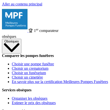
Aller au contenu principal
er
🏆
1
comparateur
obsèques
Obsèques
Comparer les pompes funèbres
Choisir une pompe funèbre
Choisir un crematorium
Choisir un funérarium
Choisir un cimetière
En savoir plus sur la certification Meilleures Pompes Funèbres
Services obsèques
Organiser les obsèques
Estimer le prix des obsèques