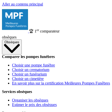
Aller au contenu principal
er
🏆
1
comparateur
obsèques
Obsèques
Comparer les pompes funèbres
Choisir une pompe funèbre
Choisir un crematorium
Choisir un funérarium
Choisir un cimetière
En savoir plus sur la certification Meilleures Pompes Funèbres
Services obsèques
Organiser les obsèques
Estimer le prix des obsèques