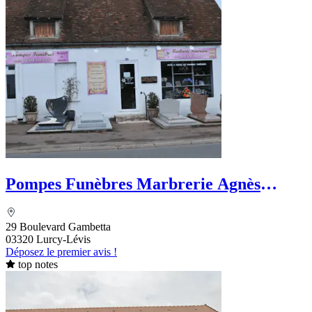
Pompes Funèbres Marbrerie Agnès
Ocquidant
29 Boulevard Gambetta
03320 Lurcy-Lévis
Déposez le premier avis !
top notes