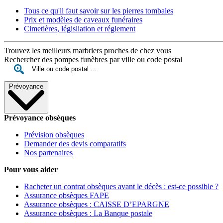
Tous ce qu'il faut savoir sur les pierres tombales
Prix et modèles de caveaux funéraires
Cimetières, législiation et réglement
Trouvez les meilleurs marbriers proches de chez vous
Rechercher des pompes funèbres par ville ou code postal
Prévoyance
Prévoyance obsèques
Prévision obsèques
Demander des devis comparatifs
Nos partenaires
Pour vous aider
Racheter un contrat obsèques avant le décès : est-ce possible ?
Assurance obsèques FAPE
Assurance obsèques : CAISSE D’EPARGNE
Assurance obsèques : La Banque postale