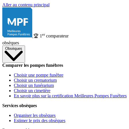
Aller au contenu principal
er
🏆
1
comparateur
obsèques
Obsèques
Comparer les pompes funèbres
Choisir une pompe funèbre
Choisir un crematorium
Choisir un funérarium
Choisir un cimetière
En savoir plus sur la certification Meilleures Pompes Funèbres
Services obsèques
Organiser les obsèques
Estimer le prix des obsèques