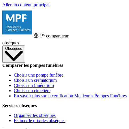
Aller au contenu principal
er
🏆
1
comparateur
obsèques
Obsèques
Comparer les pompes funèbres
Choisir une pompe funèbre
Choisir un crematorium
Choisir un funérarium
Choisir un cimetière
En savoir plus sur la certification Meilleures Pompes Funèbres
Services obsèques
Organiser les obsèques
Estimer le prix des obsèques