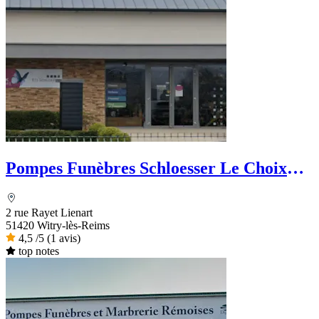
Pompes Funèbres Schloesser Le Choix
Funéraire
2 rue Rayet Lienart
51420 Witry-lès-Reims
4,5
/5
(1 avis)
top notes