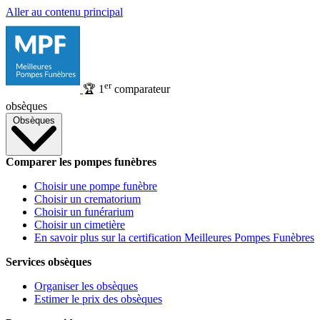
Aller au contenu principal
er
🏆
1
comparateur
obsèques
Obsèques
Comparer les pompes funèbres
Choisir une pompe funèbre
Choisir un crematorium
Choisir un funérarium
Choisir un cimetière
En savoir plus sur la certification Meilleures Pompes Funèbres
Services obsèques
Organiser les obsèques
Estimer le prix des obsèques