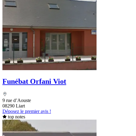
Funébat Orfani Viot
9 rue d’Aouste
08290 Liart
Déposez le premier avis !
top notes