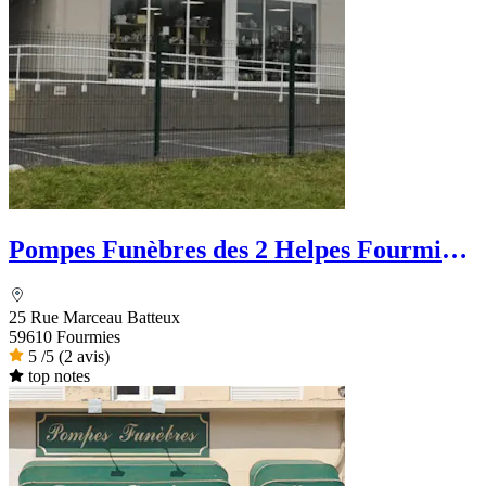
Pompes Funèbres des 2 Helpes Fourmies
Funéraire
25 Rue Marceau Batteux
59610 Fourmies
5
/5
(2 avis)
top notes