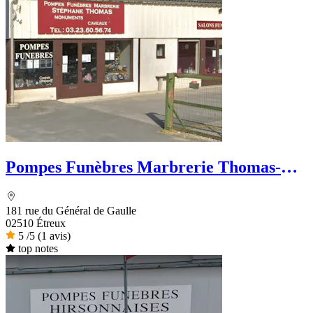
Pompes Funèbres Marbrerie Thomas-
Famechon
181 rue du Général de Gaulle
02510 Étreux
5
/5
(1 avis)
top notes