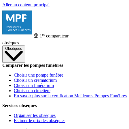
Aller au contenu principal
er
🏆
1
comparateur
obsèques
Obsèques
Comparer les pompes funèbres
Choisir une pompe funèbre
Choisir un crematorium
Choisir un funérarium
Choisir un cimetière
En savoir plus sur la certification Meilleures Pompes Funèbres
Services obsèques
Organiser les obsèques
Estimer le prix des obsèques