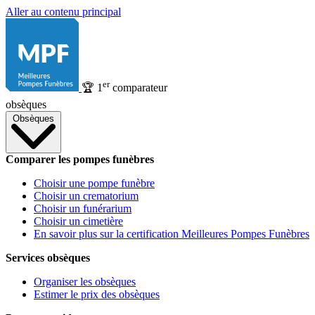
Aller au contenu principal
er
🏆
1
comparateur
obsèques
Obsèques
Comparer les pompes funèbres
Choisir une pompe funèbre
Choisir un crematorium
Choisir un funérarium
Choisir un cimetière
En savoir plus sur la certification Meilleures Pompes Funèbres
Services obsèques
Organiser les obsèques
Estimer le prix des obsèques