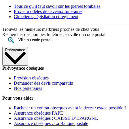
Tous ce qu'il faut savoir sur les pierres tombales
Prix et modèles de caveaux funéraires
Cimetières, législiation et réglement
Trouvez les meilleurs marbriers proches de chez vous
Rechercher des pompes funèbres par ville ou code postal
Prévoyance
Prévoyance obsèques
Prévision obsèques
Demander des devis comparatifs
Nos partenaires
Pour vous aider
Racheter un contrat obsèques avant le décès : est-ce possible ?
Assurance obsèques FAPE
Assurance obsèques : CAISSE D’EPARGNE
Assurance obsèques : La Banque postale