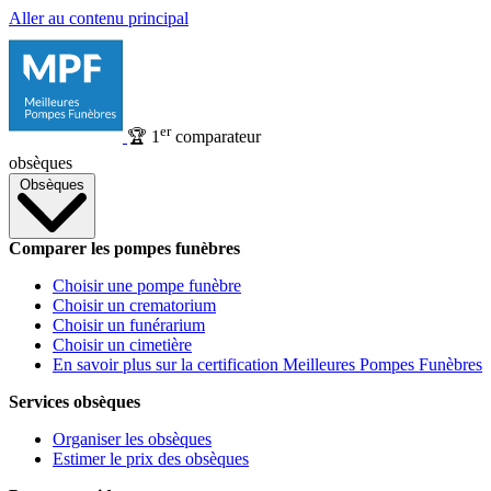
Aller au contenu principal
er
🏆
1
comparateur
obsèques
Obsèques
Comparer les pompes funèbres
Choisir une pompe funèbre
Choisir un crematorium
Choisir un funérarium
Choisir un cimetière
En savoir plus sur la certification Meilleures Pompes Funèbres
Services obsèques
Organiser les obsèques
Estimer le prix des obsèques