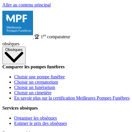
Aller au contenu principal
er
🏆
1
comparateur
obsèques
Obsèques
Comparer les pompes funèbres
Choisir une pompe funèbre
Choisir un crematorium
Choisir un funérarium
Choisir un cimetière
En savoir plus sur la certification Meilleures Pompes Funèbres
Services obsèques
Organiser les obsèques
Estimer le prix des obsèques