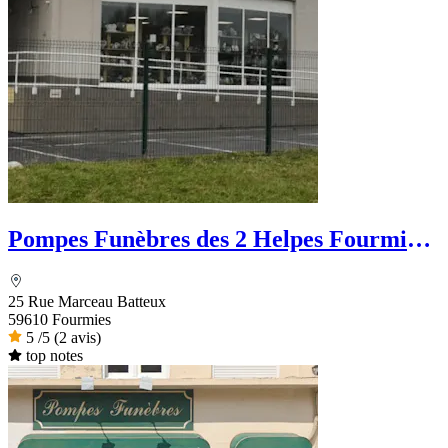
Pompes Funèbres des 2 Helpes Fourmies
Funéraire
25 Rue Marceau Batteux
59610 Fourmies
5
/5
(2 avis)
top notes