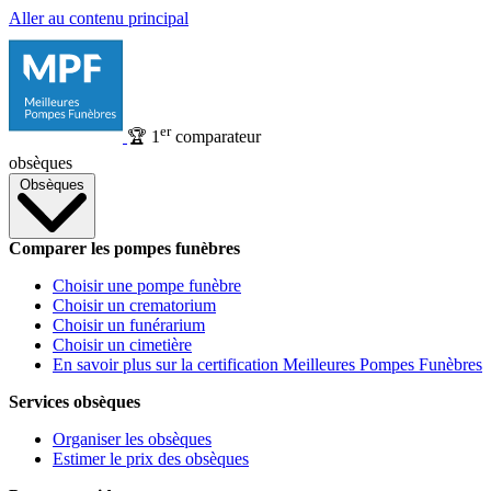
Aller au contenu principal
er
🏆
1
comparateur
obsèques
Obsèques
Comparer les pompes funèbres
Choisir une pompe funèbre
Choisir un crematorium
Choisir un funérarium
Choisir un cimetière
En savoir plus sur la certification Meilleures Pompes Funèbres
Services obsèques
Organiser les obsèques
Estimer le prix des obsèques