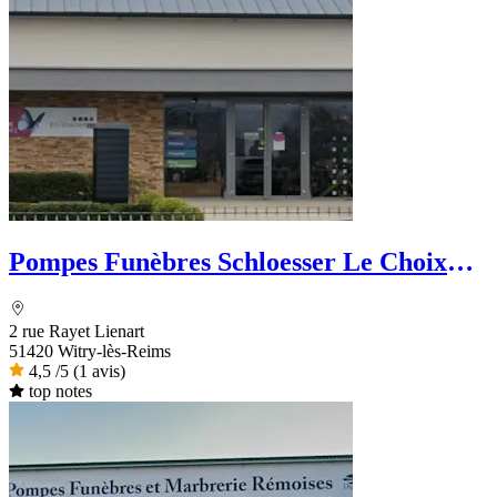
Pompes Funèbres Schloesser Le Choix
Funéraire
2 rue Rayet Lienart
51420 Witry-lès-Reims
4,5
/5
(1 avis)
top notes