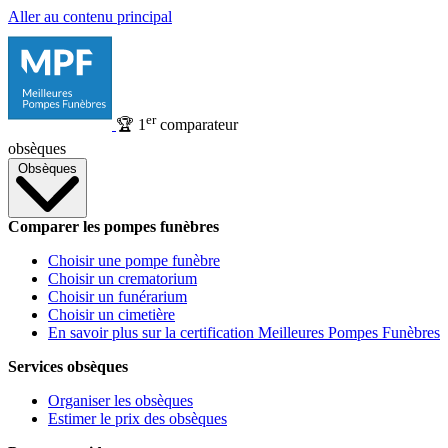
Aller au contenu principal
er
🏆
1
comparateur
obsèques
Obsèques
Comparer les pompes funèbres
Choisir une pompe funèbre
Choisir un crematorium
Choisir un funérarium
Choisir un cimetière
En savoir plus sur la certification Meilleures Pompes Funèbres
Services obsèques
Organiser les obsèques
Estimer le prix des obsèques