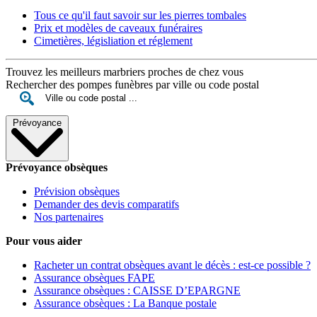
Tous ce qu'il faut savoir sur les pierres tombales
Prix et modèles de caveaux funéraires
Cimetières, législiation et réglement
Trouvez les meilleurs marbriers proches de chez vous
Rechercher des pompes funèbres par ville ou code postal
Prévoyance
Prévoyance obsèques
Prévision obsèques
Demander des devis comparatifs
Nos partenaires
Pour vous aider
Racheter un contrat obsèques avant le décès : est-ce possible ?
Assurance obsèques FAPE
Assurance obsèques : CAISSE D’EPARGNE
Assurance obsèques : La Banque postale