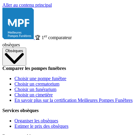
Aller au contenu principal
er
🏆
1
comparateur
obsèques
Obsèques
Comparer les pompes funèbres
Choisir une pompe funèbre
Choisir un crematorium
Choisir un funérarium
Choisir un cimetière
En savoir plus sur la certification Meilleures Pompes Funèbres
Services obsèques
Organiser les obsèques
Estimer le prix des obsèques