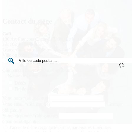
Contact du siège
Gofi
180 Av. François Chancel, 72000 Le Mans
Tél : 02 43 24 86 15
Trouvez une agence de pompes funèbres dans votre ville
Ville ou code postal
Comparez : Devis obsèques en 2 min
Nature de la demande
Décès
Fin de vie
Votre nom
*
(obligatoire)
Votre email
*
(obligatoire)
Champs
obligatoire
Votre téléphone
*
(obligatoire)
Champs obligatoire
J'accepte d'être recontacté par les partenaires funéraires