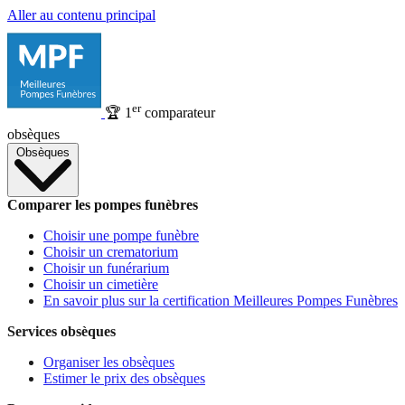
Aller au contenu principal
er
🏆
1
comparateur
obsèques
Obsèques
Comparer les pompes funèbres
Choisir une pompe funèbre
Choisir un crematorium
Choisir un funérarium
Choisir un cimetière
En savoir plus sur la certification Meilleures Pompes Funèbres
Services obsèques
Organiser les obsèques
Estimer le prix des obsèques