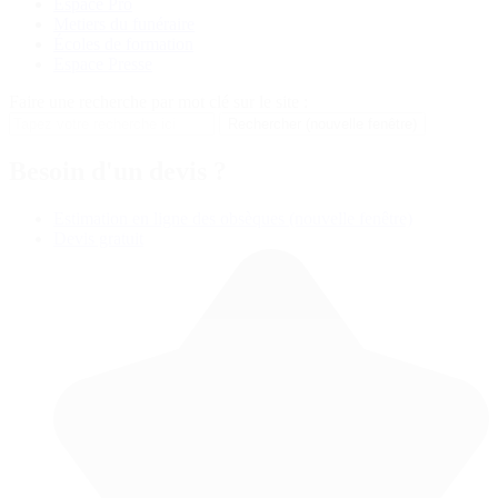
Espace Pro
Metiers du funéraire
Écoles de formation
Espace Presse
Faire une recherche par mot clé sur le site :
Rechercher
(nouvelle fenêtre)
Besoin d'un devis ?
Estimation en ligne des obsèques
(nouvelle fenêtre)
Devis gratuit