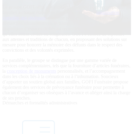
Le groupe GOFI offre une expertise complète pour accompagner les
familles à chaque étape. Ses prestations incluent l’
organisation
complète des obsèques
, avec une prise en charge personnalisée des
démarches administratives, le transport funéraire, ainsi que la mise à
disposition d’espaces dédiés au recueillement et aux cérémonies,
qu’elles soient civiles ou religieuses. GOFI s’efforce de répondre
aux attentes et traditions de chacun, en proposant des solutions sur
mesure pour honorer la mémoire des défunts dans le respect des
convictions et des volontés exprimées.
En parallèle, le groupe se distingue par une gamme variée de
services complémentaires, tels que la fourniture d’articles funéraires,
la
conception de monuments
personnalisés, et l’accompagnement
dans les choix liés à la crémation ou à l’inhumation. Soucieux
d’apporter un soutien global aux familles, GOFI Funéraire propose
également des services de prévoyance funéraire pour permettre à
chacun d’organiser ses obsèques à l’avance et alléger ainsi la charge
de ses proches.
Démarches et formalités administratives