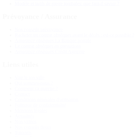
Modèle et tarifs de pierre tombales: que faut-il savoir ?
Prévoyance / Assurance
Nos conseils prévoyance
Racheter un contrat obsèques avant le décès : est-ce possible ?
Assurance obsèques La Banque postale
Le contrat obsèques en prestations
Assurance obsèques Crédit Agricole
Liens utiles
Voir le top ville
Qui sommes-nous ?
Comment ça marche ?
Contact
Conditions générales d'utilisation
Politique de confidentialité
Mentions légales
Actualités
Nos vidéos
Nos conseils fleurs
Tutoriels