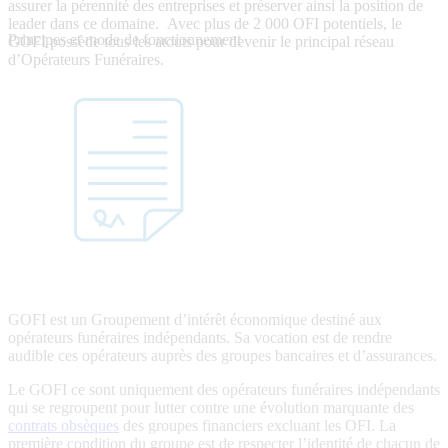
assurer la pérennité des entreprises et préserver ainsi la position de
leader dans ce domaine. Avec plus de 2 000 OFI potentiels, le
Principes et mode de fonctionnement
GOFI possède tous les atouts pour devenir le principal réseau
d’Opérateurs Funéraires.
GOFI est un Groupement d’intérêt économique destiné aux
opérateurs funéraires indépendants. Sa vocation est de rendre
audible ces opérateurs auprès des groupes bancaires et d’assurances.
Le GOFI ce sont uniquement des opérateurs funéraires indépendants
qui se regroupent pour lutter contre une évolution marquante des
contrats obsèques
des groupes financiers excluant les OFI. La
première condition du groupe est de respecter l’identité de chacun de