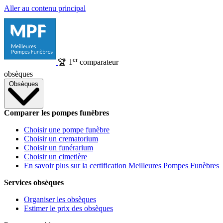
Aller au contenu principal
er
🏆
1
comparateur
obsèques
Obsèques
Comparer les pompes funèbres
Choisir une pompe funèbre
Choisir un crematorium
Choisir un funérarium
Choisir un cimetière
En savoir plus sur la certification Meilleures Pompes Funèbres
Services obsèques
Organiser les obsèques
Estimer le prix des obsèques