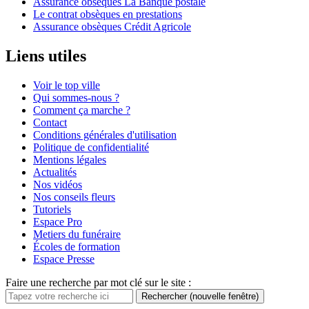
Assurance obsèques La Banque postale
Le contrat obsèques en prestations
Assurance obsèques Crédit Agricole
Liens utiles
Voir le top ville
Qui sommes-nous ?
Comment ça marche ?
Contact
Conditions générales d'utilisation
Politique de confidentialité
Mentions légales
Actualités
Nos vidéos
Nos conseils fleurs
Tutoriels
Espace Pro
Metiers du funéraire
Écoles de formation
Espace Presse
Faire une recherche par mot clé sur le site :
Rechercher
(nouvelle fenêtre)