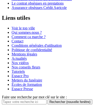
Le contrat obsèques en prestations
Assurance obsèques Crédit Agricole
Liens utiles
Voir le top ville
Qui sommes-nous ?
Comment ça marche ?
Contact
Conditions générales d'utilisation
Politique de confidentialité
Mentions légales
Actualités
Nos vidéos
Nos conseils fleurs
Tutoriels
Espace Pro
Metiers du funéraire
Écoles de formation
Espace Presse
Faire une recherche par mot clé sur le site :
Rechercher
(nouvelle fenêtre)