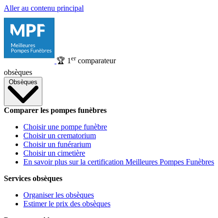
Aller au contenu principal
er
🏆
1
comparateur
obsèques
Obsèques
Comparer les pompes funèbres
Choisir une pompe funèbre
Choisir un crematorium
Choisir un funérarium
Choisir un cimetière
En savoir plus sur la certification Meilleures Pompes Funèbres
Services obsèques
Organiser les obsèques
Estimer le prix des obsèques