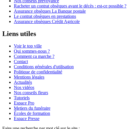
Nos conseils prévoyance
Racheter un contrat obsèques avant le décès : est-ce possible ?
Assurance obsèques La Banque postale
Le contrat obsèques en prestations
Assurance obsèques Crédit Agricole
Liens utiles
Voir le top ville
Qui sommes-nous ?
Comment ça marche ?
Contact
Conditions générales d'utilisation
Politique de confidentialité
Mentions légales
Actualités
Nos vidéos
Nos conseils fleurs
Tutoriels
Espace Pro
Metiers du funéraire
Écoles de formation
Espace Presse
Faire une recherche par mot clé sur le site :