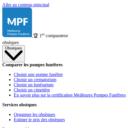
Aller au contenu principal
er
🏆
1
comparateur
obsèques
Obsèques
Comparer les pompes funèbres
Choisir une pompe funèbre
Choisir un crematorium
Choisir un funérarium
Choisir un cimetière
En savoir plus sur la certification Meilleures Pompes Funèbres
Services obsèques
Organiser les obsèques
Estimer le prix des obsèques