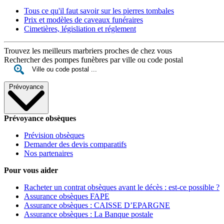
Tous ce qu'il faut savoir sur les pierres tombales
Prix et modèles de caveaux funéraires
Cimetières, législiation et réglement
Trouvez les meilleurs marbriers proches de chez vous
Rechercher des pompes funèbres par ville ou code postal
Prévoyance
Prévoyance obsèques
Prévision obsèques
Demander des devis comparatifs
Nos partenaires
Pour vous aider
Racheter un contrat obsèques avant le décès : est-ce possible ?
Assurance obsèques FAPE
Assurance obsèques : CAISSE D’EPARGNE
Assurance obsèques : La Banque postale