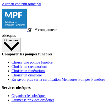
Aller au contenu principal
er
🏆
1
comparateur
obsèques
Obsèques
Comparer les pompes funèbres
Choisir une pompe funèbre
Choisir un crematorium
Choisir un funérarium
Choisir un cimetière
En savoir plus sur la certification Meilleures Pompes Funèbres
Services obsèques
Organiser les obsèques
Estimer le prix des obsèques