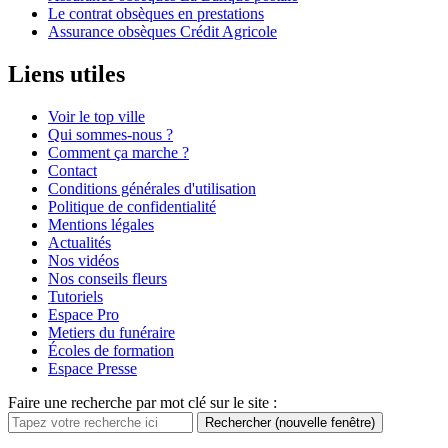
Le contrat obsèques en prestations
Assurance obsèques Crédit Agricole
Liens utiles
Voir le top ville
Qui sommes-nous ?
Comment ça marche ?
Contact
Conditions générales d'utilisation
Politique de confidentialité
Mentions légales
Actualités
Nos vidéos
Nos conseils fleurs
Tutoriels
Espace Pro
Metiers du funéraire
Écoles de formation
Espace Presse
Faire une recherche par mot clé sur le site :
Rechercher
(nouvelle fenêtre)