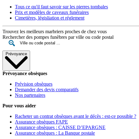
Tous ce qu'il faut savoir sur les pierres tombales
Prix et modèles de caveaux funéraires
Cimetières, législiation et réglement
Trouvez les meilleurs marbriers proches de chez vous
Rechercher des pompes funèbres par ville ou code postal
Prévoyance
Prévoyance obsèques
Prévision obsèques
Demander des devis comparatifs
Nos partenaires
Pour vous aider
Racheter un contrat obsèques avant le décès : est-ce possible ?
Assurance obsèques FAPE
Assurance obsèques : CAISSE D’EPARGNE
Assurance obsèques : La Banque postale