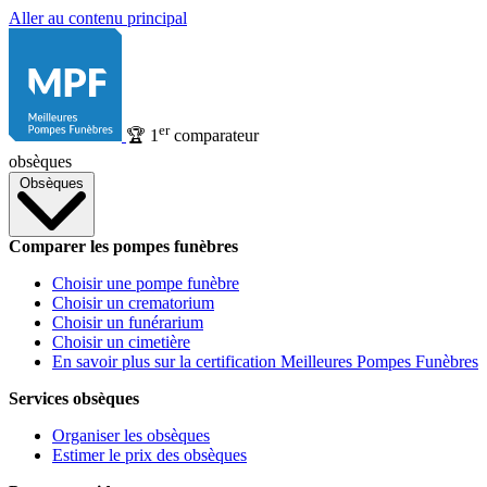
Aller au contenu principal
er
🏆
1
comparateur
obsèques
Obsèques
Comparer les pompes funèbres
Choisir une pompe funèbre
Choisir un crematorium
Choisir un funérarium
Choisir un cimetière
En savoir plus sur la certification Meilleures Pompes Funèbres
Services obsèques
Organiser les obsèques
Estimer le prix des obsèques