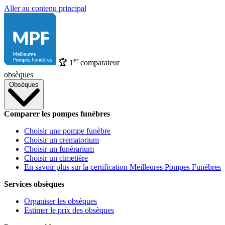
Aller au contenu principal
er
🏆
1
comparateur
obsèques
Obsèques
Comparer les pompes funèbres
Choisir une pompe funèbre
Choisir un crematorium
Choisir un funérarium
Choisir un cimetière
En savoir plus sur la certification Meilleures Pompes Funèbres
Services obsèques
Organiser les obsèques
Estimer le prix des obsèques