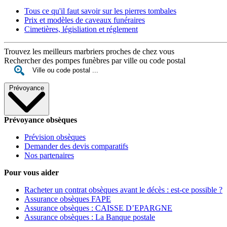
Tous ce qu'il faut savoir sur les pierres tombales
Prix et modèles de caveaux funéraires
Cimetières, législiation et réglement
Trouvez les meilleurs marbriers proches de chez vous
Rechercher des pompes funèbres par ville ou code postal
Prévoyance
Prévoyance obsèques
Prévision obsèques
Demander des devis comparatifs
Nos partenaires
Pour vous aider
Racheter un contrat obsèques avant le décès : est-ce possible ?
Assurance obsèques FAPE
Assurance obsèques : CAISSE D’EPARGNE
Assurance obsèques : La Banque postale