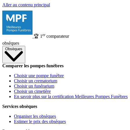
Aller au contenu principal
er
🏆
1
comparateur
obsèques
Obsèques
Comparer les pompes funèbres
Choisir une pompe funèbre
Choisir un crematorium
Choisir un funérarium
Choisir un cimetière
En savoir plus sur la certification Meilleures Pompes Funèbres
Services obsèques
Organiser les obsèques
Estimer le prix des obsèques