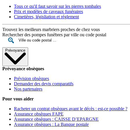
Tous ce qu'il faut savoir sur les pierres tombales
Prix et modèles de caveaux funéraires
Cimetières, législiation et réglement
Trouvez les meilleurs marbriers proches de chez vous
Rechercher des pompes funèbres par ville ou code postal
Prévoyance
Prévoyance obsèques
Prévision obsèques
Demander des devis comparatifs
Nos partenaires
Pour vous aider
Racheter un contrat obsèques avant le décès : est-ce possible ?
Assurance obsèques FAPE
Assurance obsèques : CAISSE D’EPARGNE
Assurance obsèques : La Banque postale