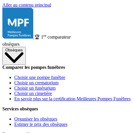
Aller au contenu principal
er
🏆
1
comparateur
obsèques
Obsèques
Comparer les pompes funèbres
Choisir une pompe funèbre
Choisir un crematorium
Choisir un funérarium
Choisir un cimetière
En savoir plus sur la certification Meilleures Pompes Funèbres
Services obsèques
Organiser les obsèques
Estimer le prix des obsèques