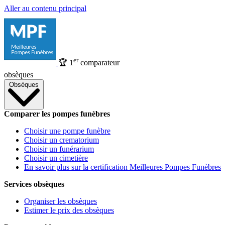
Aller au contenu principal
er
🏆
1
comparateur
obsèques
Obsèques
Comparer les pompes funèbres
Choisir une pompe funèbre
Choisir un crematorium
Choisir un funérarium
Choisir un cimetière
En savoir plus sur la certification Meilleures Pompes Funèbres
Services obsèques
Organiser les obsèques
Estimer le prix des obsèques