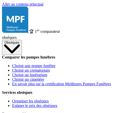
Aller au contenu principal
er
🏆
1
comparateur
obsèques
Obsèques
Comparer les pompes funèbres
Choisir une pompe funèbre
Choisir un crematorium
Choisir un funérarium
Choisir un cimetière
En savoir plus sur la certification Meilleures Pompes Funèbres
Services obsèques
Organiser les obsèques
Estimer le prix des obsèques