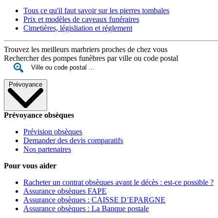
Tous ce qu'il faut savoir sur les pierres tombales
Prix et modèles de caveaux funéraires
Cimetières, législiation et réglement
Trouvez les meilleurs marbriers proches de chez vous
Rechercher des pompes funèbres par ville ou code postal
Prévoyance
Prévoyance obsèques
Prévision obsèques
Demander des devis comparatifs
Nos partenaires
Pour vous aider
Racheter un contrat obsèques avant le décès : est-ce possible ?
Assurance obsèques FAPE
Assurance obsèques : CAISSE D’EPARGNE
Assurance obsèques : La Banque postale