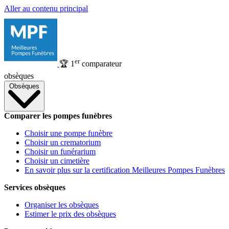
Aller au contenu principal
er
🏆
1
comparateur
obsèques
Obsèques
Comparer les pompes funèbres
Choisir une pompe funèbre
Choisir un crematorium
Choisir un funérarium
Choisir un cimetière
En savoir plus sur la certification Meilleures Pompes Funèbres
Services obsèques
Organiser les obsèques
Estimer le prix des obsèques