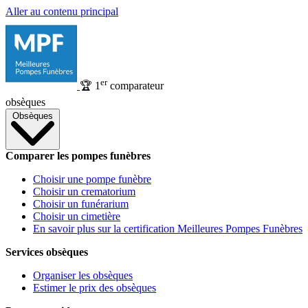
Aller au contenu principal
er
🏆
1
comparateur
obsèques
Obsèques
Comparer les pompes funèbres
Choisir une pompe funèbre
Choisir un crematorium
Choisir un funérarium
Choisir un cimetière
En savoir plus sur la certification Meilleures Pompes Funèbres
Services obsèques
Organiser les obsèques
Estimer le prix des obsèques