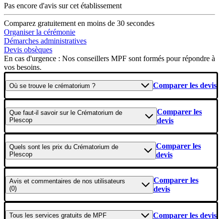
Pas encore d'avis sur cet établissement
Comparez gratuitement en moins de 30 secondes
Organiser la cérémonie
Démarches administratives
Devis obsèques
En cas d'urgence : Nos conseillers MPF sont formés pour répondre à
vos besoins.
Comparer les devis
Où se
trouve
le crématorium ?
Comparer les
Que faut-il savoir
sur le Crématorium de
Plescop
devis
Comparer les
Quels sont les
prix
du Crématorium de
Plescop
devis
Comparer les
Avis et commentaires
de nos utilisateurs
(0)
devis
Comparer les devis
Tous les
services gratuits
de
MPF