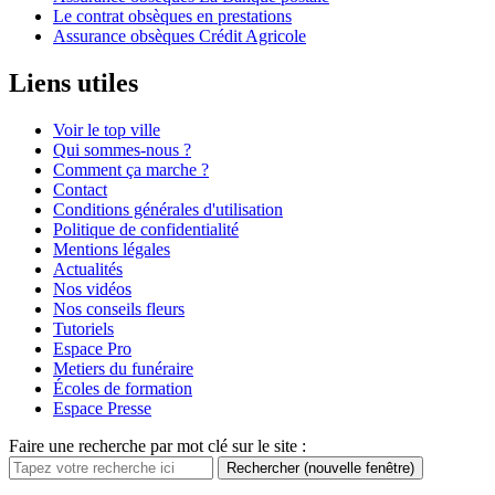
Le contrat obsèques en prestations
Assurance obsèques Crédit Agricole
Liens utiles
Voir le top ville
Qui sommes-nous ?
Comment ça marche ?
Contact
Conditions générales d'utilisation
Politique de confidentialité
Mentions légales
Actualités
Nos vidéos
Nos conseils fleurs
Tutoriels
Espace Pro
Metiers du funéraire
Écoles de formation
Espace Presse
Faire une recherche par mot clé sur le site :
Rechercher
(nouvelle fenêtre)