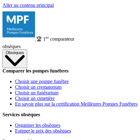
Aller au contenu principal
er
🏆
1
comparateur
obsèques
Obsèques
Comparer les pompes funèbres
Choisir une pompe funèbre
Choisir un crematorium
Choisir un funérarium
Choisir un cimetière
En savoir plus sur la certification Meilleures Pompes Funèbres
Services obsèques
Organiser les obsèques
Estimer le prix des obsèques