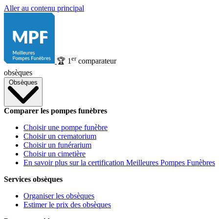
Aller au contenu principal
er
🏆
1
comparateur
obsèques
Obsèques
Comparer les pompes funèbres
Choisir une pompe funèbre
Choisir un crematorium
Choisir un funérarium
Choisir un cimetière
En savoir plus sur la certification Meilleures Pompes Funèbres
Services obsèques
Organiser les obsèques
Estimer le prix des obsèques