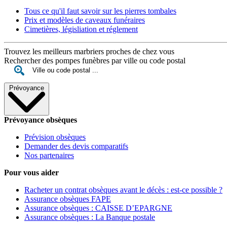
Tous ce qu'il faut savoir sur les pierres tombales
Prix et modèles de caveaux funéraires
Cimetières, législiation et réglement
Trouvez les meilleurs marbriers proches de chez vous
Rechercher des pompes funèbres par ville ou code postal
Prévoyance
Prévoyance obsèques
Prévision obsèques
Demander des devis comparatifs
Nos partenaires
Pour vous aider
Racheter un contrat obsèques avant le décès : est-ce possible ?
Assurance obsèques FAPE
Assurance obsèques : CAISSE D’EPARGNE
Assurance obsèques : La Banque postale