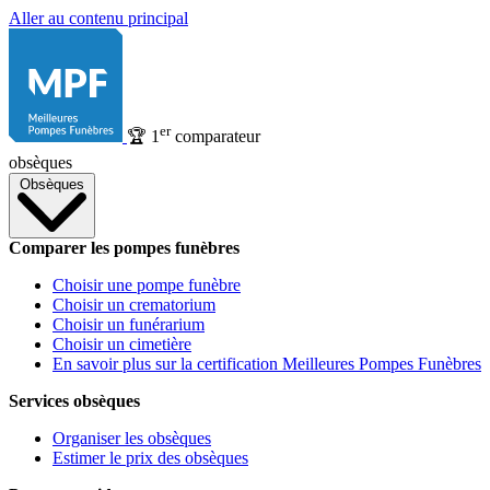
Aller au contenu principal
er
🏆
1
comparateur
obsèques
Obsèques
Comparer les pompes funèbres
Choisir une pompe funèbre
Choisir un crematorium
Choisir un funérarium
Choisir un cimetière
En savoir plus sur la certification Meilleures Pompes Funèbres
Services obsèques
Organiser les obsèques
Estimer le prix des obsèques