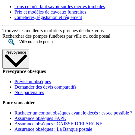
Tous ce qu'il faut savoir sur les pierres tombales
Prix et modèles de caveaux funéraires
Cimetières, législiation et réglement
Trouvez les meilleurs marbriers proches de chez vous
Rechercher des pompes funèbres par ville ou code postal
Prévoyance
Prévoyance obsèques
Prévision obsèques
Demander des devis comparatifs
Nos partenaires
Pour vous aider
Racheter un contrat obsèques avant le décès : est-ce possible ?
Assurance obsèques FAPE
Assurance obsèques : CAISSE D’EPARGNE
Assurance obsèques : La Banque postale