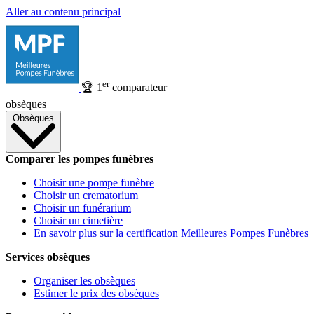
Aller au contenu principal
er
🏆
1
comparateur
obsèques
Obsèques
Comparer les pompes funèbres
Choisir une pompe funèbre
Choisir un crematorium
Choisir un funérarium
Choisir un cimetière
En savoir plus sur la certification Meilleures Pompes Funèbres
Services obsèques
Organiser les obsèques
Estimer le prix des obsèques