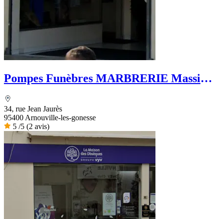
Pompes Funèbres MARBRERIE Massis.
MK
34, rue Jean Jaurès
95400 Arnouville-les-gonesse
5
/5
(2 avis)