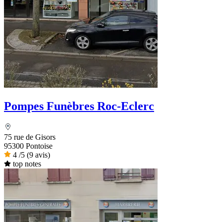
Pompes Funèbres Roc-Eclerc
75 rue de Gisors
95300 Pontoise
4
/5
(9 avis)
top notes