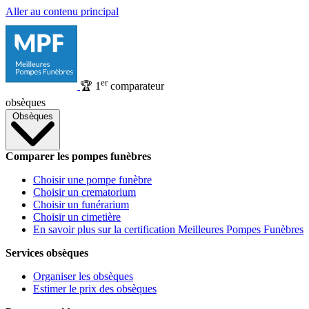
Aller au contenu principal
er
🏆
1
comparateur
obsèques
Obsèques
Comparer les pompes funèbres
Choisir une pompe funèbre
Choisir un crematorium
Choisir un funérarium
Choisir un cimetière
En savoir plus sur la certification Meilleures Pompes Funèbres
Services obsèques
Organiser les obsèques
Estimer le prix des obsèques