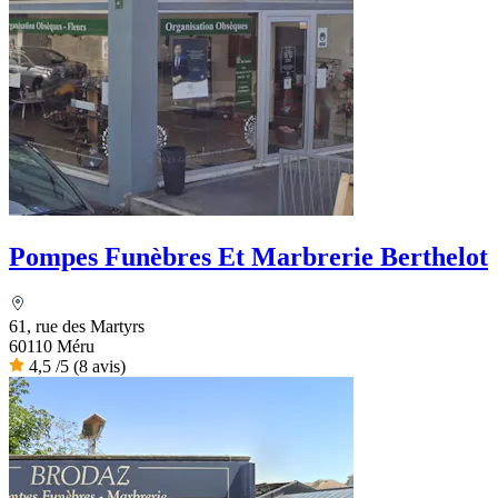
Pompes Funèbres Et Marbrerie Berthelot
61, rue des Martyrs
60110 Méru
4,5
/5
(8 avis)