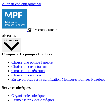
Aller au contenu principal
er
🏆
1
comparateur
obsèques
Obsèques
Comparer les pompes funèbres
Choisir une pompe funèbre
Choisir un crematorium
Choisir un funérarium
Choisir un cimetière
En savoir plus sur la certification Meilleures Pompes Funèbres
Services obsèques
Organiser les obsèques
Estimer le prix des obsèques