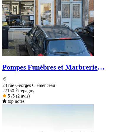
Pompes Funèbres et Marbrerie
HERMES
23 rue Georges Clémenceau
27150 Étrépagny
5
/5
(2 avis)
top notes