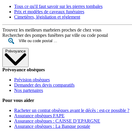
Tous ce qu'il faut savoir sur les pierres tombales
Prix et modèles de caveaux funéraires
Cimetières, législiation et réglement
Trouvez les meilleurs marbriers proches de chez vous
Rechercher des pompes funèbres par ville ou code postal
Prévoyance
Prévoyance obsèques
Prévision obsèques
Demander des devis comparatifs
Nos partenaires
Pour vous aider
Racheter un contrat obsèques avant le décès : est-ce possible ?
Assurance obsèques FAPE
Assurance obsèques : CAISSE D’EPARGNE
Assurance obsèques : La Banque postale