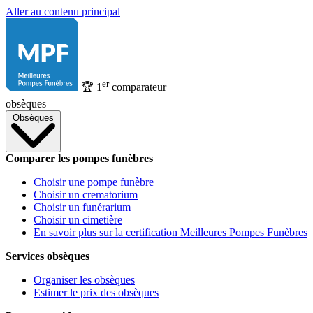
Aller au contenu principal
er
🏆
1
comparateur
obsèques
Obsèques
Comparer les pompes funèbres
Choisir une pompe funèbre
Choisir un crematorium
Choisir un funérarium
Choisir un cimetière
En savoir plus sur la certification Meilleures Pompes Funèbres
Services obsèques
Organiser les obsèques
Estimer le prix des obsèques