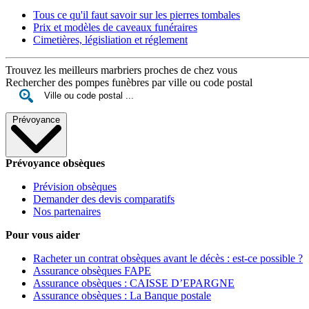
Tous ce qu'il faut savoir sur les pierres tombales
Prix et modèles de caveaux funéraires
Cimetières, législiation et réglement
Trouvez les meilleurs marbriers proches de chez vous
Rechercher des pompes funèbres par ville ou code postal
Prévoyance
Prévoyance obsèques
Prévision obsèques
Demander des devis comparatifs
Nos partenaires
Pour vous aider
Racheter un contrat obsèques avant le décès : est-ce possible ?
Assurance obsèques FAPE
Assurance obsèques : CAISSE D’EPARGNE
Assurance obsèques : La Banque postale