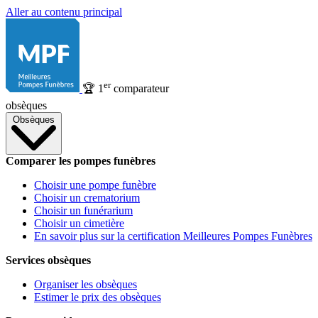
Aller au contenu principal
er
🏆
1
comparateur
obsèques
Obsèques
Comparer les pompes funèbres
Choisir une pompe funèbre
Choisir un crematorium
Choisir un funérarium
Choisir un cimetière
En savoir plus sur la certification Meilleures Pompes Funèbres
Services obsèques
Organiser les obsèques
Estimer le prix des obsèques