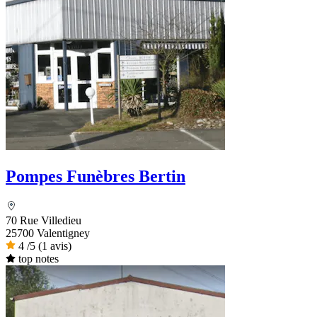
Pompes Funèbres Bertin
70 Rue Villedieu
25700 Valentigney
4
/5
(1 avis)
top notes