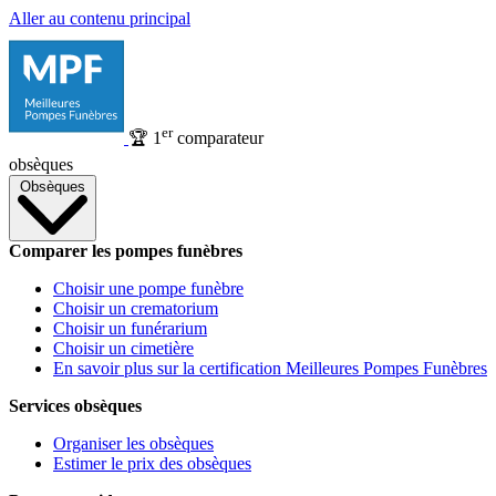
Aller au contenu principal
er
🏆
1
comparateur
obsèques
Obsèques
Comparer les pompes funèbres
Choisir une pompe funèbre
Choisir un crematorium
Choisir un funérarium
Choisir un cimetière
En savoir plus sur la certification Meilleures Pompes Funèbres
Services obsèques
Organiser les obsèques
Estimer le prix des obsèques