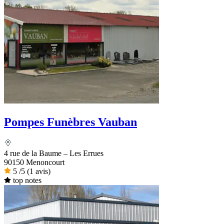
Pompes Funèbres Vauban
4 rue de la Baume – Les Errues
90150 Menoncourt
5
/5
(1 avis)
top notes