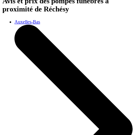
Avis et prix des
pompes funèbres
à
proximité de Réchésy
Auxelles-Bas