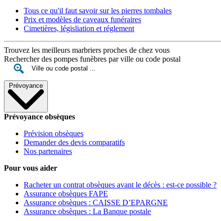
Tous ce qu'il faut savoir sur les pierres tombales
Prix et modèles de caveaux funéraires
Cimetières, législiation et réglement
Trouvez les meilleurs marbriers proches de chez vous
Rechercher des pompes funèbres par ville ou code postal
Prévoyance
Prévoyance obsèques
Prévision obsèques
Demander des devis comparatifs
Nos partenaires
Pour vous aider
Racheter un contrat obsèques avant le décès : est-ce possible ?
Assurance obsèques FAPE
Assurance obsèques : CAISSE D’EPARGNE
Assurance obsèques : La Banque postale