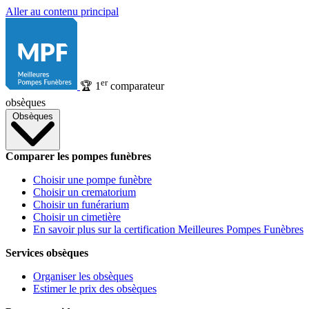
Aller au contenu principal
er
🏆
1
comparateur
obsèques
Obsèques
Comparer les pompes funèbres
Choisir une pompe funèbre
Choisir un crematorium
Choisir un funérarium
Choisir un cimetière
En savoir plus sur la certification Meilleures Pompes Funèbres
Services obsèques
Organiser les obsèques
Estimer le prix des obsèques