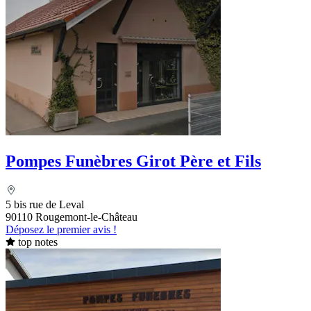
Pompes Funèbres Girot Père et Fils
5 bis rue de Leval
90110 Rougemont-le-Château
Déposez le premier avis !
top notes