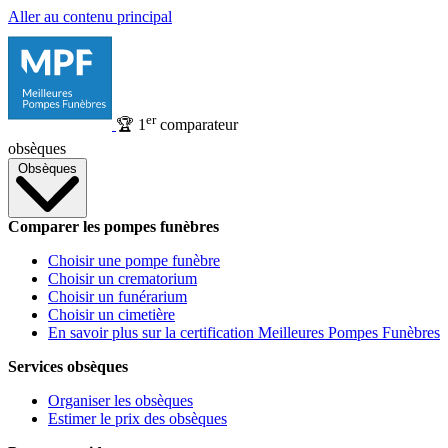
Aller au contenu principal
er
🏆
1
comparateur
obsèques
Obsèques
Comparer les pompes funèbres
Choisir une pompe funèbre
Choisir un crematorium
Choisir un funérarium
Choisir un cimetière
En savoir plus sur la certification Meilleures Pompes Funèbres
Services obsèques
Organiser les obsèques
Estimer le prix des obsèques