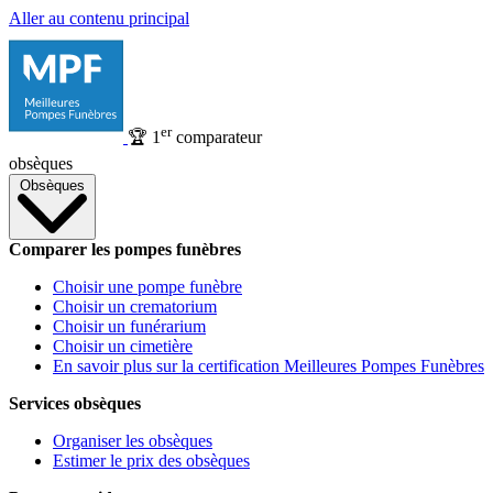
Aller au contenu principal
er
🏆
1
comparateur
obsèques
Obsèques
Comparer les pompes funèbres
Choisir une pompe funèbre
Choisir un crematorium
Choisir un funérarium
Choisir un cimetière
En savoir plus sur la certification Meilleures Pompes Funèbres
Services obsèques
Organiser les obsèques
Estimer le prix des obsèques