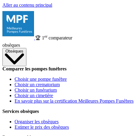
Aller au contenu principal
er
🏆
1
comparateur
obsèques
Obsèques
Comparer les pompes funèbres
Choisir une pompe funèbre
Choisir un crematorium
Choisir un funérarium
Choisir un cimetière
En savoir plus sur la certification Meilleures Pompes Funèbres
Services obsèques
Organiser les obsèques
Estimer le prix des obsèques