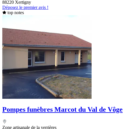
88220 Xertigny
Déposez le premier avis !
top notes
Pompes funèbres Marcot du Val de Vôge
Zone artisanale de la verrières