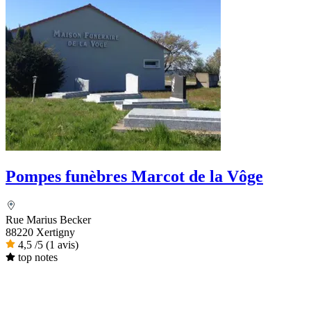
Pompes funèbres Marcot de la Vôge
Rue Marius Becker
88220 Xertigny
4,5
/5
(1 avis)
top notes