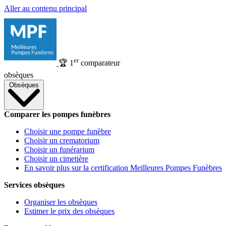
Aller au contenu principal
er
🏆
1
comparateur
obsèques
Obsèques
Comparer les pompes funèbres
Choisir une pompe funèbre
Choisir un crematorium
Choisir un funérarium
Choisir un cimetière
En savoir plus sur la certification Meilleures Pompes Funèbres
Services obsèques
Organiser les obsèques
Estimer le prix des obsèques