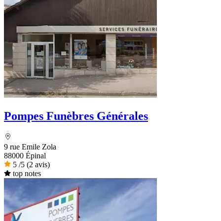
Pompes Funèbres Générales
9 rue Emile Zola
88000 Épinal
5
/5
(2 avis)
top notes