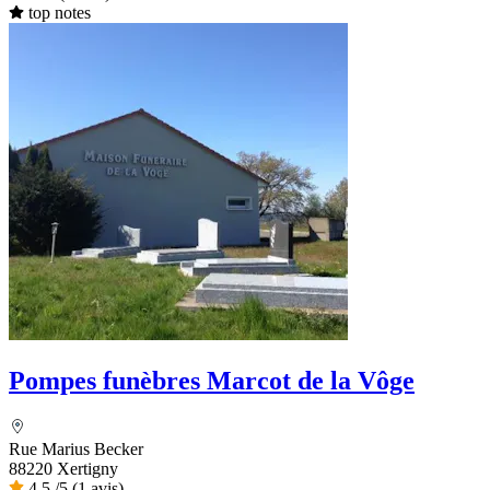
top notes
Pompes funèbres Marcot de la Vôge
Rue Marius Becker
88220 Xertigny
4,5
/5
(1 avis)