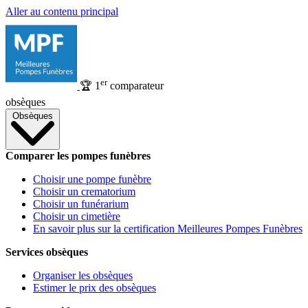
Aller au contenu principal
er
🏆
1
comparateur
obsèques
Obsèques
Comparer les pompes funèbres
Choisir une pompe funèbre
Choisir un crematorium
Choisir un funérarium
Choisir un cimetière
En savoir plus sur la certification Meilleures Pompes Funèbres
Services obsèques
Organiser les obsèques
Estimer le prix des obsèques