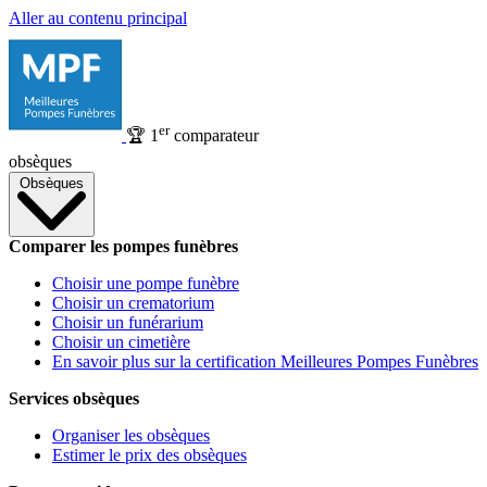
Aller au contenu principal
er
🏆
1
comparateur
obsèques
Obsèques
Comparer les pompes funèbres
Choisir une pompe funèbre
Choisir un crematorium
Choisir un funérarium
Choisir un cimetière
En savoir plus sur la certification Meilleures Pompes Funèbres
Services obsèques
Organiser les obsèques
Estimer le prix des obsèques