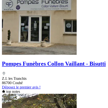
Pompes Funèbres Collon Vaillant - Bisutti
Z.I. les Tranchis
86700 Couhé
Déposez le premier avis !
top notes