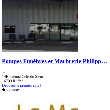
Pompes Funèbres et Marbrerie Philippe
Chevallier - PFG
14B avenue Celestin Sieur
16700 Ruffec
Déposez le premier avis !
top notes