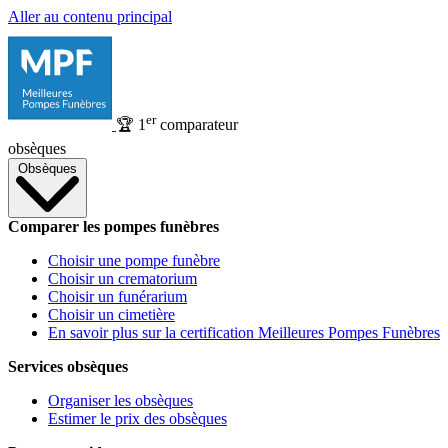
Aller au contenu principal
er
🏆
1
comparateur
obsèques
Obsèques
Comparer les pompes funèbres
Choisir une pompe funèbre
Choisir un crematorium
Choisir un funérarium
Choisir un cimetière
En savoir plus sur la certification Meilleures Pompes Funèbres
Services obsèques
Organiser les obsèques
Estimer le prix des obsèques