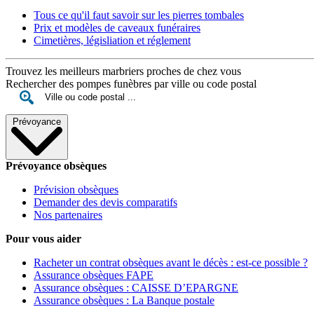
Tous ce qu'il faut savoir sur les pierres tombales
Prix et modèles de caveaux funéraires
Cimetières, législiation et réglement
Trouvez les meilleurs marbriers proches de chez vous
Rechercher des pompes funèbres par ville ou code postal
Prévoyance
Prévoyance obsèques
Prévision obsèques
Demander des devis comparatifs
Nos partenaires
Pour vous aider
Racheter un contrat obsèques avant le décès : est-ce possible ?
Assurance obsèques FAPE
Assurance obsèques : CAISSE D’EPARGNE
Assurance obsèques : La Banque postale