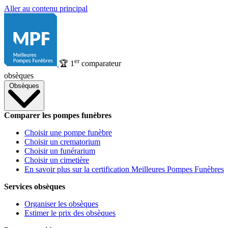
Aller au contenu principal
er
🏆
1
comparateur
obsèques
Obsèques
Comparer les pompes funèbres
Choisir une pompe funèbre
Choisir un crematorium
Choisir un funérarium
Choisir un cimetière
En savoir plus sur la certification Meilleures Pompes Funèbres
Services obsèques
Organiser les obsèques
Estimer le prix des obsèques