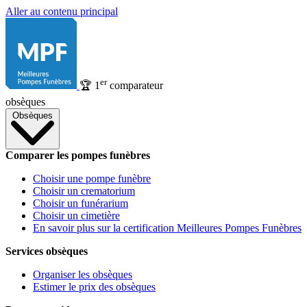
Aller au contenu principal
er
🏆
1
comparateur
obsèques
Obsèques
Comparer les pompes funèbres
Choisir une pompe funèbre
Choisir un crematorium
Choisir un funérarium
Choisir un cimetière
En savoir plus sur la certification Meilleures Pompes Funèbres
Services obsèques
Organiser les obsèques
Estimer le prix des obsèques