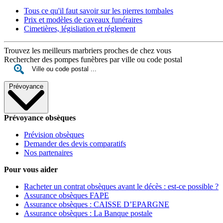
Tous ce qu'il faut savoir sur les pierres tombales
Prix et modèles de caveaux funéraires
Cimetières, législiation et réglement
Trouvez les meilleurs marbriers proches de chez vous
Rechercher des pompes funèbres par ville ou code postal
Prévoyance
Prévoyance obsèques
Prévision obsèques
Demander des devis comparatifs
Nos partenaires
Pour vous aider
Racheter un contrat obsèques avant le décès : est-ce possible ?
Assurance obsèques FAPE
Assurance obsèques : CAISSE D’EPARGNE
Assurance obsèques : La Banque postale