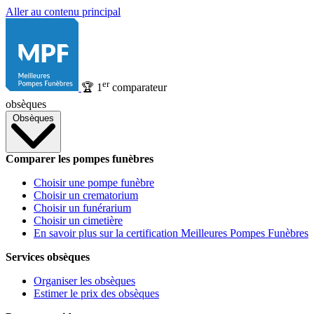
Aller au contenu principal
er
🏆
1
comparateur
obsèques
Obsèques
Comparer les pompes funèbres
Choisir une pompe funèbre
Choisir un crematorium
Choisir un funérarium
Choisir un cimetière
En savoir plus sur la certification Meilleures Pompes Funèbres
Services obsèques
Organiser les obsèques
Estimer le prix des obsèques