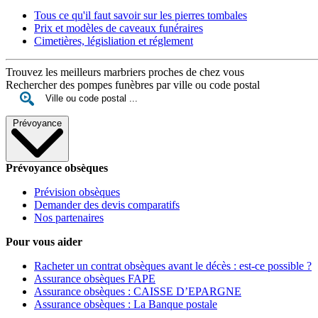
Tous ce qu'il faut savoir sur les pierres tombales
Prix et modèles de caveaux funéraires
Cimetières, législiation et réglement
Trouvez les meilleurs marbriers proches de chez vous
Rechercher des pompes funèbres par ville ou code postal
Prévoyance
Prévoyance obsèques
Prévision obsèques
Demander des devis comparatifs
Nos partenaires
Pour vous aider
Racheter un contrat obsèques avant le décès : est-ce possible ?
Assurance obsèques FAPE
Assurance obsèques : CAISSE D’EPARGNE
Assurance obsèques : La Banque postale