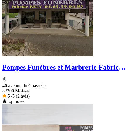
Pompes Funèbres et Marbrerie Fabrice
Bely
46 avenue du Chasselas
82200 Moissac
5
/5
(2 avis)
top notes