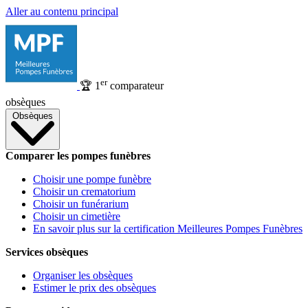
Aller au contenu principal
er
🏆
1
comparateur
obsèques
Obsèques
Comparer les pompes funèbres
Choisir une pompe funèbre
Choisir un crematorium
Choisir un funérarium
Choisir un cimetière
En savoir plus sur la certification Meilleures Pompes Funèbres
Services obsèques
Organiser les obsèques
Estimer le prix des obsèques