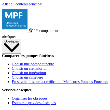
Aller au contenu principal
er
🏆
1
comparateur
obsèques
Obsèques
Comparer les pompes funèbres
Choisir une pompe funèbre
Choisir un crematorium
Choisir un funérarium
Choisir un cimetière
En savoir plus sur la certification Meilleures Pompes Funèbres
Services obsèques
Organiser les obsèques
Estimer le prix des obsèques