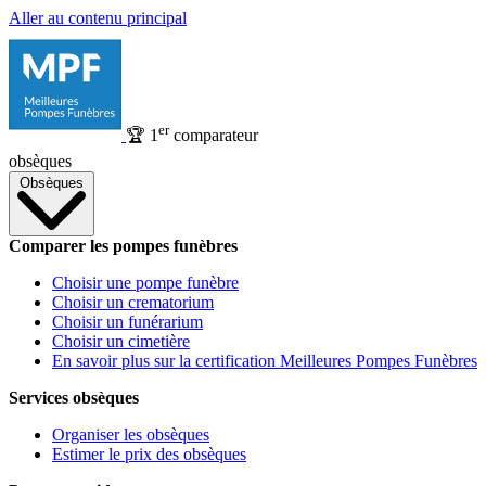
Aller au contenu principal
er
🏆
1
comparateur
obsèques
Obsèques
Comparer les pompes funèbres
Choisir une pompe funèbre
Choisir un crematorium
Choisir un funérarium
Choisir un cimetière
En savoir plus sur la certification Meilleures Pompes Funèbres
Services obsèques
Organiser les obsèques
Estimer le prix des obsèques